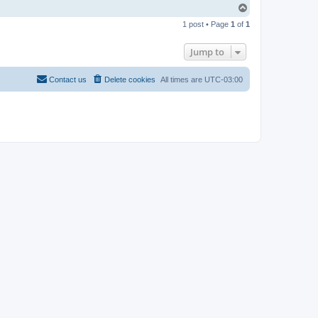
T
o
1 post • Page
1
of
1
p
Jump to
Contact us
Delete cookies
All times are
UTC-03:00