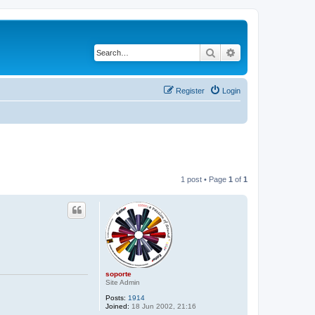
Search
Advanced search
Register
Login
1 post • Page
1
of
1
soporte
Site Admin
Posts:
1914
Joined:
18 Jun 2002, 21:16