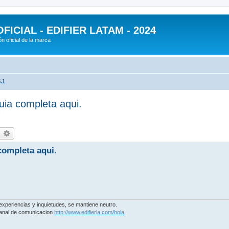
ICIAL - EDIFIER LATAM - 2024
n oficial de la marca
.1
ia completa aqui.
earch
Advanced search
completa aqui.
experiencias y inquietudes, se mantiene neutro.
 canal de comunicacion
http://www.edifierla.com/hola