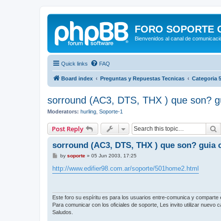
FORO SOPORTE OF
Bienvenidos al canal de comunicació
Quick links
FAQ
Board index
Preguntas y Repuestas Tecnicas
Categoria 5
sorround (AC3, DTS, THX ) que son? gu
Moderators:
hurling
,
Soporte-1
S
Post Reply
sorround (AC3, DTS, THX ) que son? guia 
P
by
soporte
»
05 Jun 2003, 17:25
o
s
http://www.edifier98.com.ar/soporte/501home2.html
t
Este foro su espíritu es para los usuarios entre-comunica y comparte 
Para comunicar con los oficiales de soporte, Les invito utilizar nuevo
Saludos.