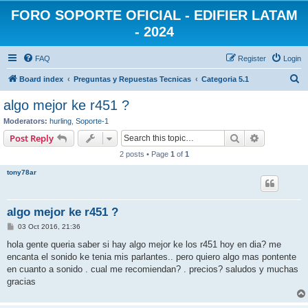
FORO SOPORTE OFICIAL - EDIFIER LATAM
- 2024
FAQ
Register
Login
S
Board index
Preguntas y Repuestas Tecnicas
Categoria 5.1
e
algo mejor ke r451 ?
a
Moderators:
hurling
,
Soporte-1
r
Search
Advanced s
Post Reply
c
2 posts • Page
1
of
1
h
tony78ar
algo mejor ke r451 ?
P
03 Oct 2016, 21:36
o
s
hola gente queria saber si hay algo mejor ke los r451 hoy en dia? me
t
encanta el sonido ke tenia mis parlantes.. pero quiero algo mas pontente
en cuanto a sonido . cual me recomiendan? . precios? saludos y muchas
gracias