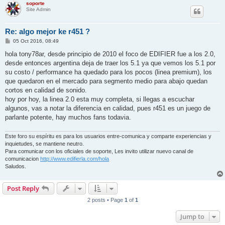
soporte
Site Admin
Re: algo mejor ke r451 ?
P
05 Oct 2016, 08:49
o
s
hola tony78ar, desde principio de 2010 el foco de EDIFIER fue a los 2.0,
t
desde entonces argentina deja de traer los 5.1 ya que vemos los 5.1 por
su costo / performance ha quedado para los pocos (linea premium), los
que quedaron en el mercado para segmento medio para abajo quedan
cortos en calidad de sonido.
hoy por hoy, la linea 2.0 esta muy completa, si llegas a escuchar
algunos, vas a notar la diferencia en calidad, pues r451 es un juego de
parlante potente, hay muchos fans todavia.
Este foro su espíritu es para los usuarios entre-comunica y comparte experiencias y
inquietudes, se mantiene neutro.
Para comunicar con los oficiales de soporte, Les invito utilizar nuevo canal de
comunicacion
http://www.edifierla.com/hola
Saludos.
Post Reply
2 posts • Page
1
of
1
Jump to