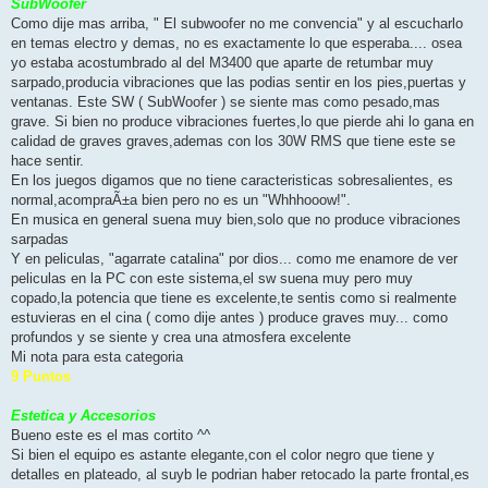
SubWoofer
Como dije mas arriba, " El subwoofer no me convencia" y al escucharlo
en temas electro y demas, no es exactamente lo que esperaba.... osea
yo estaba acostumbrado al del M3400 que aparte de retumbar muy
sarpado,producia vibraciones que las podias sentir en los pies,puertas y
ventanas. Este SW ( SubWoofer ) se siente mas como pesado,mas
grave. Si bien no produce vibraciones fuertes,lo que pierde ahi lo gana en
calidad de graves graves,ademas con los 30W RMS que tiene este se
hace sentir.
En los juegos digamos que no tiene caracteristicas sobresalientes, es
normal,acompraÃ±a bien pero no es un "Whhhooow!".
En musica en general suena muy bien,solo que no produce vibraciones
sarpadas
Y en peliculas, "agarrate catalina" por dios... como me enamore de ver
peliculas en la PC con este sistema,el sw suena muy pero muy
copado,la potencia que tiene es excelente,te sentis como si realmente
estuvieras en el cina ( como dije antes ) produce graves muy... como
profundos y se siente y crea una atmosfera excelente
Mi nota para esta categoria
9 Puntos
Estetica y Accesorios
Bueno este es el mas cortito ^^
Si bien el equipo es astante elegante,con el color negro que tiene y
detalles en plateado, al suyb le podrian haber retocado la parte frontal,es