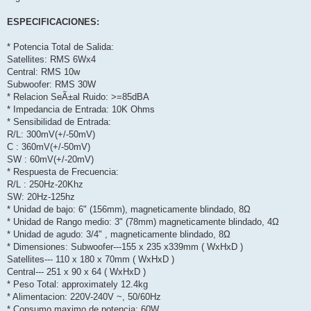
ESPECIFICACIONES:
* Potencia Total de Salida:
Satellites: RMS 6Wx4
Central: RMS 10w
Subwoofer: RMS 30W
* Relacion SeÃ±al Ruido: >=85dBA
* Impedancia de Entrada: 10K Ohms
* Sensibilidad de Entrada:
R/L: 300mV(+/-50mV)
C : 360mV(+/-50mV)
SW : 60mV(+/-20mV)
* Respuesta de Frecuencia:
R/L : 250Hz-20Khz
SW: 20Hz-125hz
* Unidad de bajo: 6" (156mm), magneticamente blindado, 8Ω
* Unidad de Rango medio: 3" (78mm) magneticamente blindado, 4Ω
* Unidad de agudo: 3/4" , magneticamente blindado, 8Ω
* Dimensiones: Subwoofer---155 x 235 x339mm ( WxHxD )
Satellites--- 110 x 180 x 70mm ( WxHxD )
Central--- 251 x 90 x 64 ( WxHxD )
* Peso Total: approximately 12.4kg
* Alimentacion: 220V-240V ~, 50/60Hz
* Consumo maximo de potencia: 60W