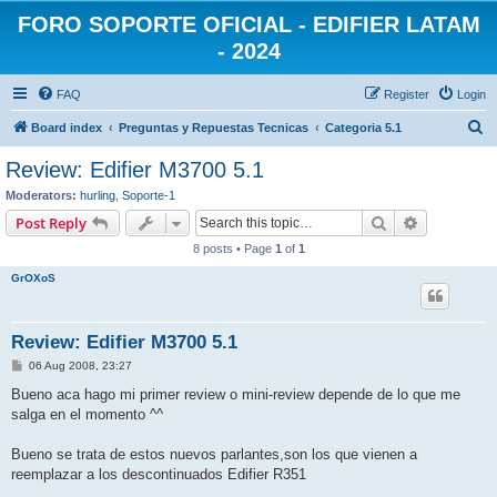
FORO SOPORTE OFICIAL - EDIFIER LATAM
- 2024
FAQ
Register
Login
S
Board index
Preguntas y Repuestas Tecnicas
Categoria 5.1
e
Review: Edifier M3700 5.1
a
Moderators:
hurling
,
Soporte-1
r
Search
Advanced s
Post Reply
c
8 posts • Page
1
of
1
h
GrOXoS
Review: Edifier M3700 5.1
P
06 Aug 2008, 23:27
o
s
Bueno aca hago mi primer review o mini-review depende de lo que me
t
salga en el momento ^^
Bueno se trata de estos nuevos parlantes,son los que vienen a
reemplazar a los descontinuados Edifier R351