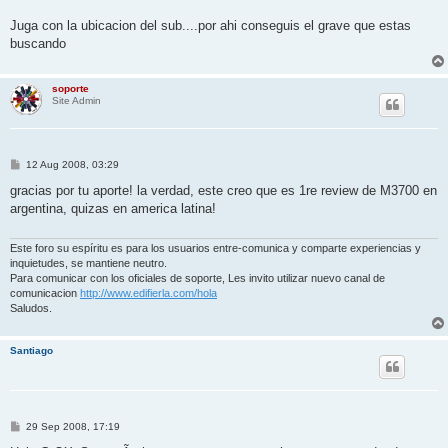
Juga con la ubicacion del sub....por ahi conseguis el grave que estas
buscando
soporte
Site Admin
P
12 Aug 2008, 03:29
o
s
gracias por tu aporte! la verdad, este creo que es 1re review de M3700 en
t
argentina, quizas en america latina!
Este foro su espíritu es para los usuarios entre-comunica y comparte experiencias y
inquietudes, se mantiene neutro.
Para comunicar con los oficiales de soporte, Les invito utilizar nuevo canal de
comunicacion
http://www.edifierla.com/hola
Saludos.
Santiago
P
29 Sep 2008, 17:19
o