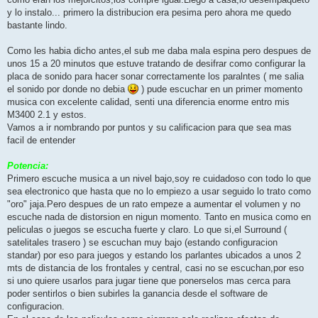
y lo instalo... primero la distribucion era pesima pero ahora me quedo
bastante lindo.
Como les habia dicho antes,el sub me daba mala espina pero despues de
unos 15 a 20 minutos que estuve tratando de desifrar como configurar la
placa de sonido para hacer sonar correctamente los paralntes ( me salia
el sonido por donde no debia
) pude escuchar en un primer momento
musica con excelente calidad, senti una diferencia enorme entro mis
M3400 2.1 y estos.
Vamos a ir nombrando por puntos y su calificacion para que sea mas
facil de entender
Potencia:
Primero escuche musica a un nivel bajo,soy re cuidadoso con todo lo que
sea electronico que hasta que no lo empiezo a usar seguido lo trato como
"oro" jaja.Pero despues de un rato empeze a aumentar el volumen y no
escuche nada de distorsion en nigun momento. Tanto en musica como en
peliculas o juegos se escucha fuerte y claro. Lo que si,el Surround (
satelitales trasero ) se escuchan muy bajo (estando configuracion
standar) por eso para juegos y estando los parlantes ubicados a unos 2
mts de distancia de los frontales y central, casi no se escuchan,por eso
si uno quiere usarlos para jugar tiene que ponerselos mas cerca para
poder sentirlos o bien subirles la ganancia desde el software de
configuracion.