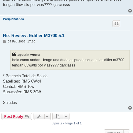
t
tengan 65watts por vias???? garciasss
Porquenoanda
Re: Review: Edifier M3700 5.1
P
04 Feb 2009, 17:26
o
s
t
agustin wrote:
hola como andan...tengo una duda es puede ser que los difier m3700
tengan 65watts por vias???? garciasss
* Potencia Total de Salida:
Satellites: RMS 6Wx4
Central: RMS 10w
Subwoofer: RMS 30W
Saludos
Post Reply
8 posts • Page
1
of
1