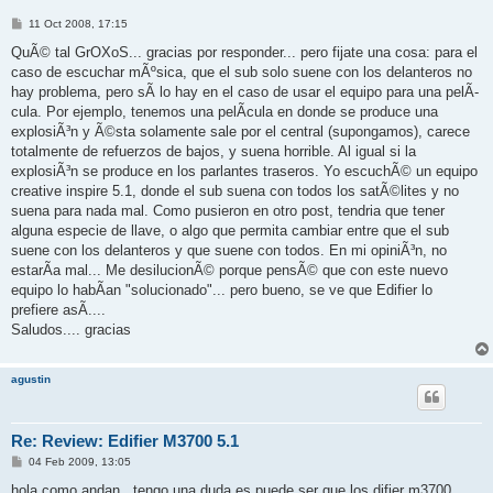
P
11 Oct 2008, 17:15
o
s
QuÃ© tal GrOXoS... gracias por responder... pero fijate una cosa: para el
t
caso de escuchar mÃºsica, que el sub solo suene con los delanteros no
hay problema, pero sÃ­ lo hay en el caso de usar el equipo para una pelÃ­
cula. Por ejemplo, tenemos una pelÃ­cula en donde se produce una
explosiÃ³n y Ã©sta solamente sale por el central (supongamos), carece
totalmente de refuerzos de bajos, y suena horrible. Al igual si la
explosiÃ³n se produce en los parlantes traseros. Yo escuchÃ© un equipo
creative inspire 5.1, donde el sub suena con todos los satÃ©lites y no
suena para nada mal. Como pusieron en otro post, tendria que tener
alguna especie de llave, o algo que permita cambiar entre que el sub
suene con los delanteros y que suene con todos. En mi opiniÃ³n, no
estarÃ­a mal... Me desilucionÃ© porque pensÃ© que con este nuevo
equipo lo habÃ­an "solucionado"... pero bueno, se ve que Edifier lo
prefiere asÃ­....
Saludos.... gracias
agustin
Re: Review: Edifier M3700 5.1
P
04 Feb 2009, 13:05
o
s
hola como andan...tengo una duda es puede ser que los difier m3700