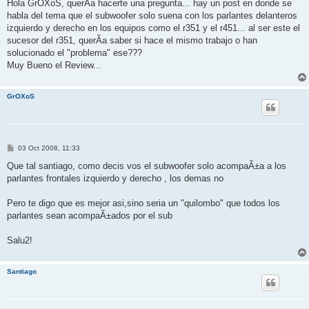
s
Hola GrOXoS, querÃ­a hacerte una pregunta... hay un post en donde se
t
habla del tema que el subwoofer solo suena con los parlantes delanteros
izquierdo y derecho en los equipos como el r351 y el r451... al ser este el
sucesor del r351, querÃ­a saber si hace el mismo trabajo o han
solucionado el "problema" ese???
Muy Bueno el Review...
GrOXoS
P
03 Oct 2008, 11:33
o
s
Que tal santiago, como decis vos el subwoofer solo acompaÃ±a a los
t
parlantes frontales izquierdo y derecho , los demas no
Pero te digo que es mejor asi,sino seria un "quilombo" que todos los
parlantes sean acompaÃ±ados por el sub
Salu2!
Santiago