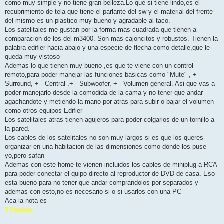
como muy simple y no tiene gran belleza.Lo que si tiene lindo,es el
recubrimiento de tela que tiene el parlante del sw y el material del frente
del mismo es un plastico muy bueno y agradable al taco.
Los satelitales me gustan por la forma mas cuadrada que tienen a
comparacion de los del m3400. Son mas cajoncitos y robustos. Tienen la
palabra edifier hacia abajo y una especie de flecha como detalle,que le
queda muy vistoso
Ademas lo que tienen muy bueno ,es que te viene con un control
remoto,para poder manejar las funciones basicas como "Mute" , + -
Surround, + - Central ,+ - Subwoofer, + - Volumen general. Asi que vas a
poder manejarlo desde la comodida de la cama y no tener que andar
agachandote y metiendo la mano por atras para subir o bajar el volumen
como otros equipos Edifier
Los satelitales atras tienen agujeros para poder colgarlos de un tornillo a
la pared.
Los cables de los satelitales no son muy largos si es que los queres
organizar en una habitacion de las dimensiones como donde los puse
yo,pero safan
Ademas con este home te vienen incluidos los cables de miniplug a RCA
para poder conectar el quipo directo al reproductor de DVD de casa. Eso
esta bueno para no tener que andar comprandolos por separados y
ademas con esto,no es necesario si o si usarlos con una PC
Aca la nota es
9 Puntos