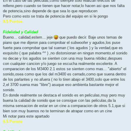
En el caso de las peliculas,como siempre solo realizan efectos de
relleno,pero cuando se tienen que hacer notar,lo hacen asi que nos falta
de potencia,sino depende de que sea lo que reproducen
Pero como esto se trata de potencia del equipo en si le pongo
9.5 Puntos
Fidelidad y Calidad
Bueno... calidad,estem... jeje
que puedo decir. Baje unos temas de
piano que me dijeron para comprobar el subwoofer y agudos,los puse
fuerte para comprobar que tal suenan ( los agudos ) y la verdad,que es
exquisito ( que palabra ^^ ) ,no distorsionan en ningun momento,el sonido
no decae y los agudos se sienten con una muy buena nitidez,despues
con cualquier cancion y/o juego se escucha realmente excelente. A
comparacion de los M3400 2.1 estos se sienten como mas... "abierto" el
sonido,osea como que los del m3400 es cerrado,como que suena dentro
de los parlantes y no afuera ( no lo tiren abajo el 3400,solo que entre los
2,el 3700 suena mas "libre") asuque eso ambienta bastante mejor el
sonido.
En donde realmente se destaca el sonido es en peliculas,muy pero muy
buena la calidad de sonido que se consigue con las peliculas,da la
misma sensacion de estar en un cine a comparacion de otros 5.1,que si
bien son muy buenos no te terminan de atrapar como en un cine
Mi notar para este apartado
9.5 Puntos