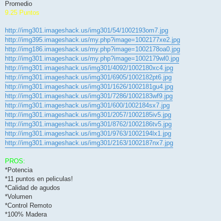
Promedio
9.25 Puntos
http://img301.imageshack.us/img301/54/1002193om7.jpg
http://img395.imageshack.us/my.php?image=1002177xe2.jpg
http://img186.imageshack.us/my.php?image=1002178oa0.jpg
http://img301.imageshack.us/my.php?image=1002179wl0.jpg
http://img301.imageshack.us/img301/4092/1002180xc4.jpg
http://img301.imageshack.us/img301/6905/1002182pt6.jpg
http://img301.imageshack.us/img301/1626/1002181gu4.jpg
http://img301.imageshack.us/img301/7286/1002183wf9.jpg
http://img301.imageshack.us/img301/600/1002184sx7.jpg
http://img301.imageshack.us/img301/2057/1002185iv5.jpg
http://img301.imageshack.us/img301/8762/1002186tv5.jpg
http://img301.imageshack.us/img301/9763/1002194lx1.jpg
http://img301.imageshack.us/img301/2163/1002187nx7.jpg
PROS:
*Potencia
*11 puntos en peliculas!
*Calidad de agudos
*Volumen
*Control Remoto
*100% Madera