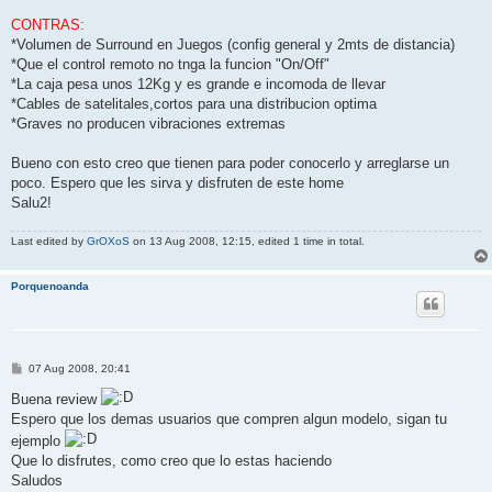
CONTRAS:
*Volumen de Surround en Juegos (config general y 2mts de distancia)
*Que el control remoto no tnga la funcion "On/Off"
*La caja pesa unos 12Kg y es grande e incomoda de llevar
*Cables de satelitales,cortos para una distribucion optima
*Graves no producen vibraciones extremas
Bueno con esto creo que tienen para poder conocerlo y arreglarse un
poco. Espero que les sirva y disfruten de este home
Salu2!
Last edited by
GrOXoS
on 13 Aug 2008, 12:15, edited 1 time in total.
Porquenoanda
P
07 Aug 2008, 20:41
o
s
Buena review
t
Espero que los demas usuarios que compren algun modelo, sigan tu
ejemplo
Que lo disfrutes, como creo que lo estas haciendo
Saludos