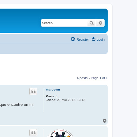
Search
Advanced search
Register
Login
4 posts • Page
1
of
1
marcevm
Posts:
5
Joined:
27 Mar 2012, 13:43
 que encontré en mi
T
o
p