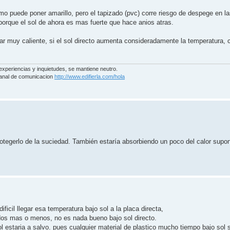
umo puede poner amarillo, pero el tapizado (pvc) corre riesgo de despege en l
orque el sol de ahora es mas fuerte que hace anios atras.
ar muy caliente, si el sol directo aumenta consideradamente la temperatura, 
experiencias y inquietudes, se mantiene neutro.
 canal de comunicacion
http://www.edifierla.com/hola
rotegerlo de la suciedad. También estaría absorbiendo un poco del calor supo
ficil llegar esa temperatura bajo sol a la placa directa,
dos mas o menos, no es nada bueno bajo sol directo.
ol estaria a salvo. pues cualquier material de plastico mucho tiempo bajo sol s