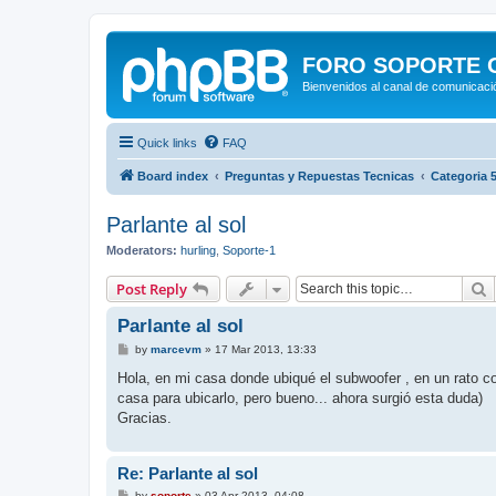
FORO SOPORTE OF
Bienvenidos al canal de comunicació
Quick links
FAQ
Board index
Preguntas y Repuestas Tecnicas
Categoria 5
Parlante al sol
Moderators:
hurling
,
Soporte-1
S
Post Reply
Parlante al sol
P
by
marcevm
»
17 Mar 2013, 13:33
o
s
Hola, en mi casa donde ubiqué el subwoofer , en un rato co
t
casa para ubicarlo, pero bueno... ahora surgió esta duda)
Gracias.
Re: Parlante al sol
P
by
soporte
»
03 Apr 2013, 04:08