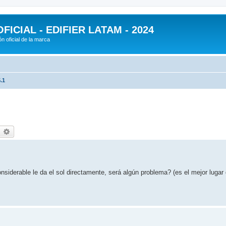
ICIAL - EDIFIER LATAM - 2024
n oficial de la marca
.1
earch
Advanced search
nsiderable le da el sol directamente, será algún problema? (es el mejor lugar