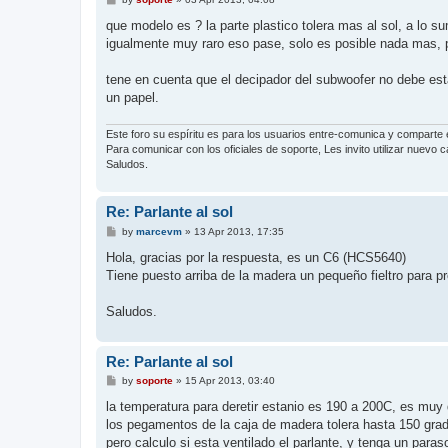
o
s
que modelo es ? la parte plastico tolera mas al sol, a lo s
t
igualmente muy raro eso pase, solo es posible nada mas, p
tene en cuenta que el decipador del subwoofer no debe est
un papel.
Este foro su espíritu es para los usuarios entre-comunica y comparte 
Para comunicar con los oficiales de soporte, Les invito utilizar nuevo
Saludos.
Re: Parlante al sol
P
by
marcevm
»
13 Apr 2013, 17:35
o
s
Hola, gracias por la respuesta, es un C6 (HCS5640)
t
Tiene puesto arriba de la madera un pequeño fieltro para p
Saludos.
Re: Parlante al sol
P
by
soporte
»
15 Apr 2013, 03:40
o
s
la temperatura para deretir estanio es 190 a 200C, es muy di
t
los pegamentos de la caja de madera tolera hasta 150 gra
pero calculo si esta ventilado el parlante, y tenga un paras