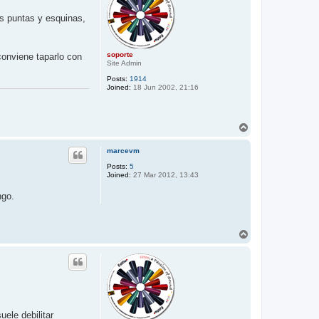
as puntas y esquinas,
soporte
conviene taparlo con
Site Admin
Posts:
1914
Joined:
18 Jun 2002, 21:16
T
o
p
marcevm
Posts:
5
Joined:
27 Mar 2012, 13:43
ngo.
T
o
p
uele debilitar